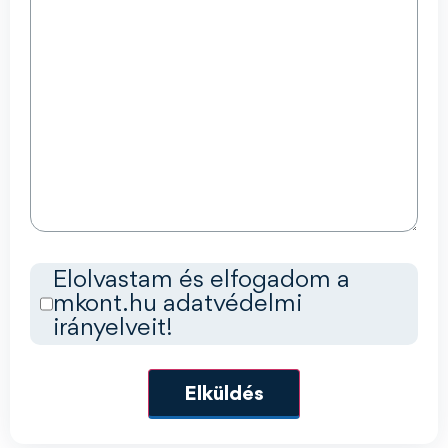
Cím
Elolvastam és elfogadom a
mkont.hu adatvédelmi
nélkül
irányelveit!