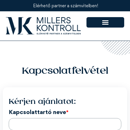
Elérhető partner a számvitelben!
Kapcsolatfelvétel
Kérjen ajánlatot:
Kapcsolattartó neve
*